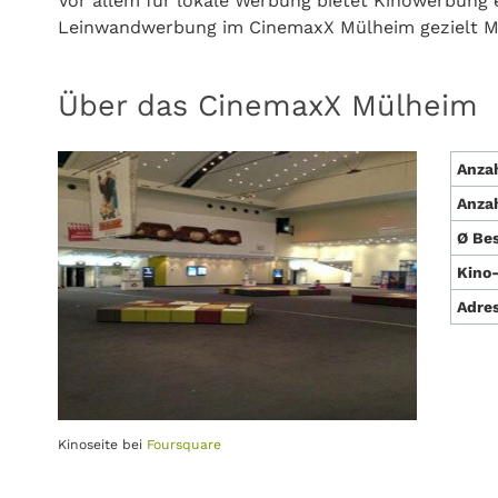
Vor allem für lokale Werbung bietet Kinowerbung e
Leinwandwerbung im CinemaxX Mülheim gezielt M
Über das CinemaxX Mülheim
Anzah
Anzah
Ø Be
Kino-
Adre
Kinoseite bei
Foursquare