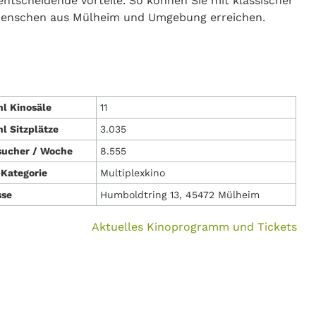
ntscheidende Vorteile. So können Sie mit klassischer
enschen aus Mülheim und Umgebung erreichen.
l Kinosäle
11
l Sitzplätze
3.035
sucher / Woche
8.555
Kategorie
Multiplexkino
sse
Humboldtring 13, 45472 Mülheim
Aktuelles Kinoprogramm und Tickets