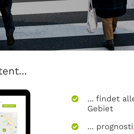
ent...
... findet a
Gebiet
... prognost