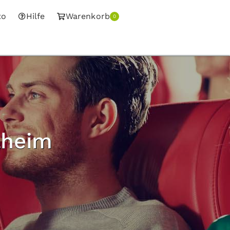
to
Hilfe
Warenkorb
0
lheim