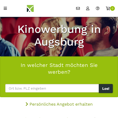
0
Kinowerbung in
Augsburg
In welcher Stadt möchten Sie
werben?
Los!
Persönliches Angebot erhalten