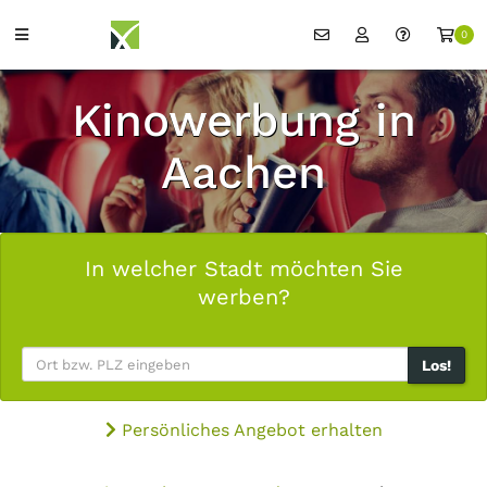
0
Kinowerbung in
Aachen
In welcher Stadt möchten Sie
werben?
Los!
Persönliches Angebot erhalten