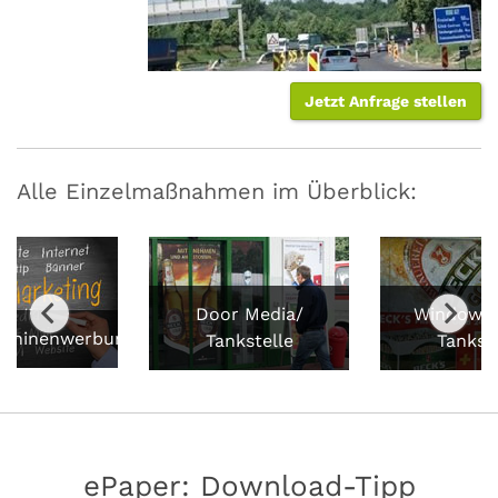
Jetzt Anfrage stellen
Alle Einzelmaßnahmen im Überblick:
Door Media/
Window M
chinenwerbung
Tankstelle
Tankste
ePaper: Download-Tipp