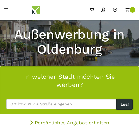
0
Außenwerbung in
Oldenburg
In welcher Stadt möchten Sie
werben?
Los!
Persönliches Angebot erhalten