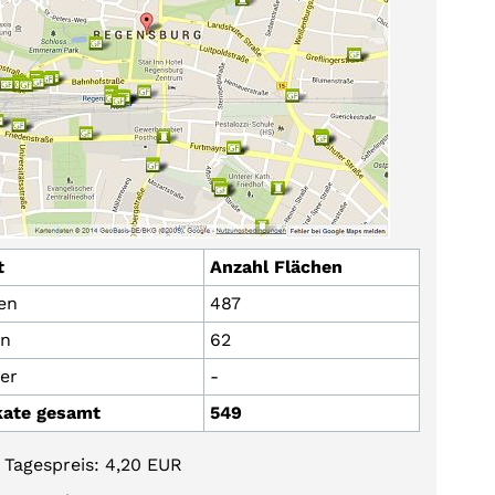
t
Anzahl Flächen
en
487
en
62
er
-
kate gesamt
549
 Tagespreis: 4,20 EUR