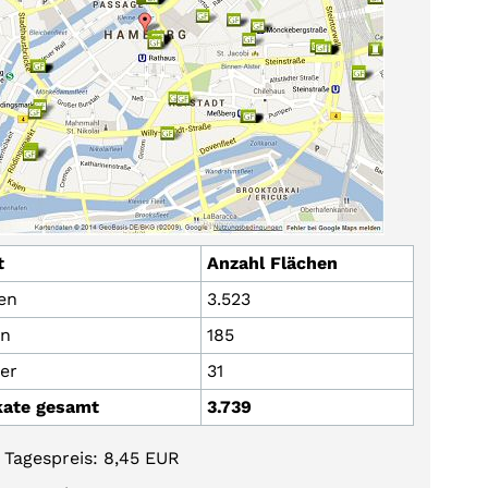
t
Anzahl Flächen
en
3.523
en
185
er
31
kate gesamt
3.739
 Tagespreis: 8,45 EUR