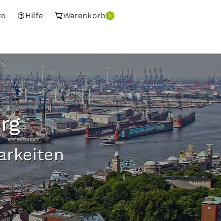
to
Hilfe
Warenkorb
0
rg
arkeiten