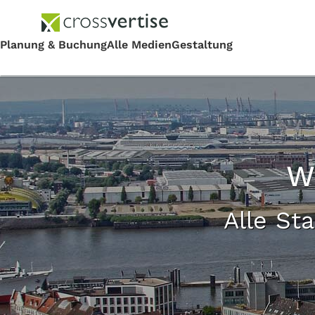
W
Alle St