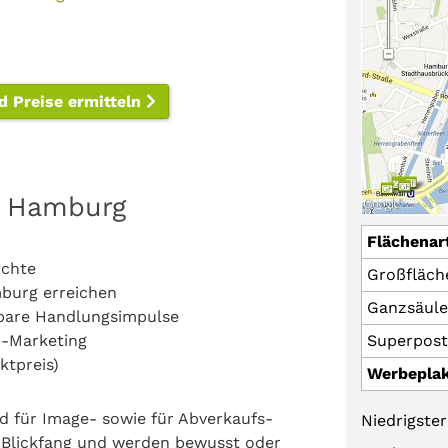
d Preise ermitteln
n Hamburg
Flächenar
ichte
Großfläch
mburg erreichen
Ganzsäul
bare Handlungsimpulse
o-Marketing
Superpost
ktpreis)
Werbepla
d für Image- sowie für Abverkaufs-
Niedrigster
n Blickfang und werden bewusst oder