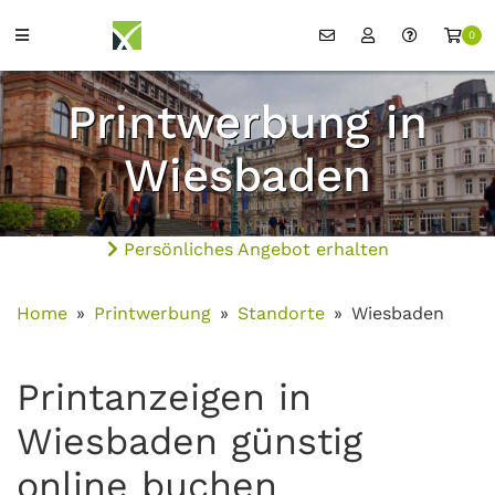
0
Printwerbung in
Wiesbaden
Persönliches Angebot erhalten
Home
Printwerbung
Standorte
Wiesbaden
Printanzeigen in
Wiesbaden günstig
online buchen