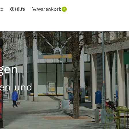
to
Hilfe
Warenkorb
0
gen
sen und