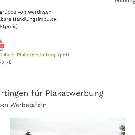
Planung
elgruppe von Wertingen
lbare Handlungsimpulse
ktpreis)
DF
tsheet Plakatgestaltung
(pdf)
43 KB
rtingen für Plakatwerbung
hten Werbetafeln