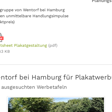
Planungs
ielgruppe von Wentorf bei Hamburg
gen unmittelbare Handlungsimpulse
ktpreis)
DF
tsheet Plakatgestaltung
(pdf)
43 KB
ntorf bei Hamburg für Plakatwer
f ausgesuchten Werbetafeln