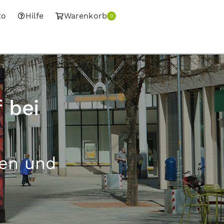
to
Hilfe
Warenkorb
0
 bei
sen und