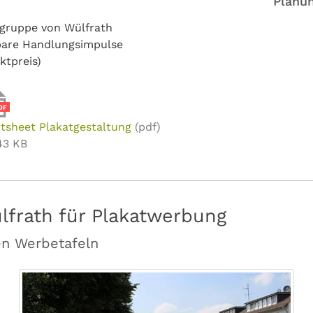
Planun
elgruppe von Wülfrath
bare Handlungsimpulse
ktpreis)
DF
tsheet Plakatgestaltung
(pdf)
43 KB
lfrath für Plakatwerbung
en Werbetafeln