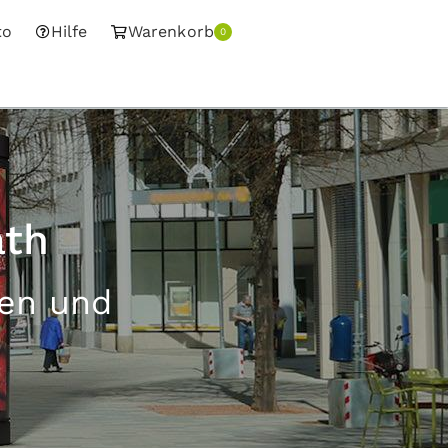
to
Hilfe
Warenkorb
0
ath
sen und