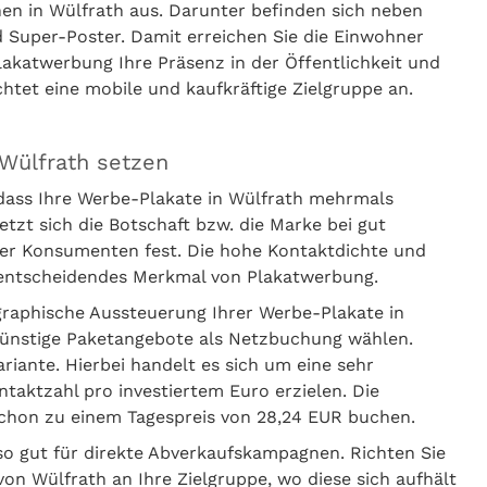
hen in Wülfrath aus. Darunter befinden sich neben
 Super-Poster. Damit erreichen Sie die Einwohner
lakatwerbung Ihre Präsenz in der Öffentlichkeit und
chtet eine mobile und kaufkräftige Zielgruppe an.
 Wülfrath setzen
dass Ihre Werbe-Plakate in Wülfrath mehrmals
t sich die Botschaft bzw. die Marke bei gut
er Konsumenten fest. Die hohe Kontaktdichte und
s entscheidendes Merkmal von Plakatwerbung.
graphische Aussteuerung Ihrer Werbe-Plakate in
ngünstige Paketangebote als Netzbuchung wählen.
iante. Hierbei handelt es sich um eine sehr
ntaktzahl pro investiertem Euro erzielen. Die
chon zu einem Tagespreis von 28,24 EUR buchen.
so gut für direkte Abverkaufskampagnen. Richten Sie
von Wülfrath an Ihre Zielgruppe, wo diese sich aufhält