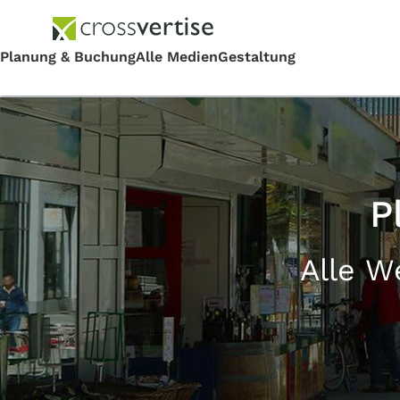
P
Alle W