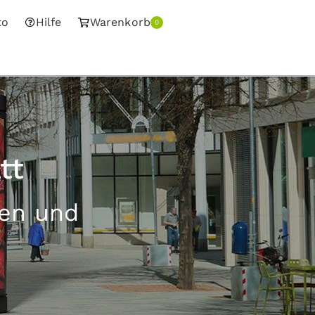
to
Hilfe
Warenkorb
0
tt
sen und