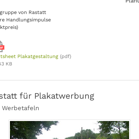
Plan
lgruppe von Rastatt
are Handlungsimpulse
ktpreis)
DF
tsheet Plakatgestaltung
(pdf)
43 KB
statt für Plakatwerbung
n Werbetafeln