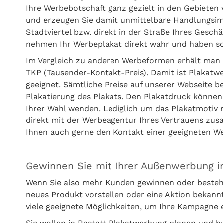
Ihre Werbebotschaft ganz gezielt in den Gebieten v
und erzeugen Sie damit unmittelbare Handlungsimpu
Stadtviertel bzw. direkt in der Straße Ihres Gesc
nehmen Ihr Werbeplakat direkt wahr und haben sof
Im Vergleich zu anderen Werbeformen erhält man 
TKP (Tausender-Kontakt-Preis). Damit ist Plakatw
geeignet. Sämtliche Preise auf unserer Webseite b
Plakatierung des Plakats. Den Plakatdruck können
Ihrer Wahl wenden. Lediglich um das Plakatmotiv
direkt mit der Werbeagentur Ihres Vertrauens zus
Ihnen auch gerne den Kontakt einer geeigneten 
Gewinnen Sie mit Ihrer Außenwerbung i
Wenn Sie also mehr Kunden gewinnen oder besteh
neues Produkt vorstellen oder eine Aktion bekan
viele geeignete Möglichkeiten, um Ihre Kampagne 
Sie wollen in Rastatt Plakatwerbung planen und b