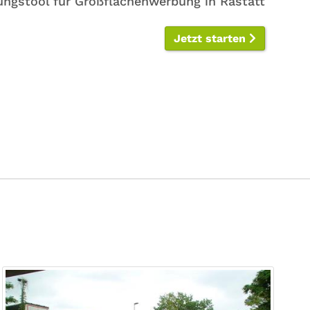
ungstool für Großflächenwerbung in Rastatt
Jetzt starten