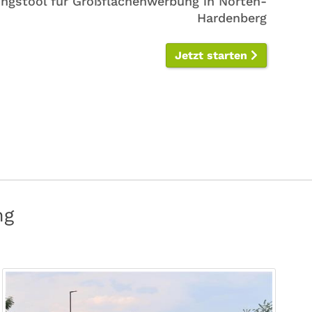
ngstool für Großflächenwerbung in Nörten-
Hardenberg
Jetzt starten
ng