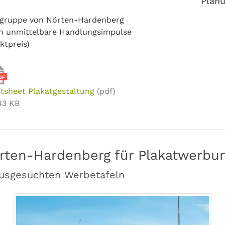
Planu
ielgruppe von Nörten-Hardenberg
n unmittelbare Handlungsimpulse
ktpreis)
DF
tsheet Plakatgestaltung
(pdf)
43 KB
örten-Hardenberg für Plakatwerbu
ausgesuchten Werbetafeln