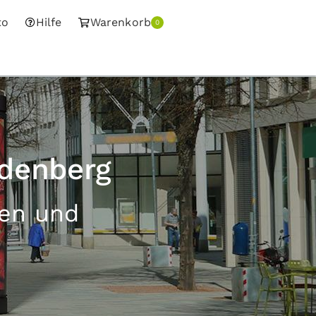
to
Hilfe
Warenkorb
0
rdenberg
sen und