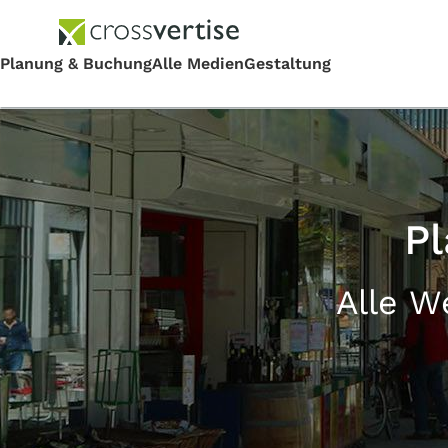
P
Alle W