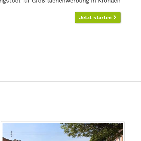
ngstool für Großflächenwerbung in Kronach
Jetzt starten