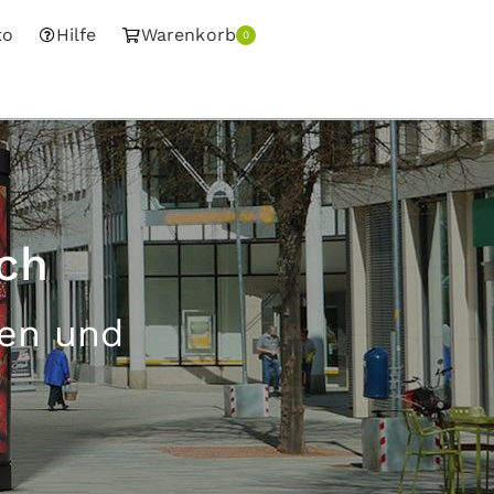
to
Hilfe
Warenkorb
0
ch
sen und