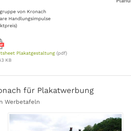
Planu
elgruppe von Kronach
bare Handlungsimpulse
ktpreis)
DF
tsheet Plakatgestaltung
(pdf)
43 KB
onach für Plakatwerbung
en Werbetafeln