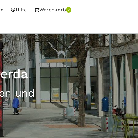
to
Hilfe
Warenkorb
0
werda
sen und