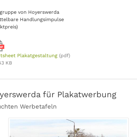
elgruppe von Hoyerswerda
ttelbare Handlungsimpulse
ktpreis)
DF
tsheet Plakatgestaltung
(pdf)
43 KB
yerswerda für Plakatwerbung
uchten Werbetafeln