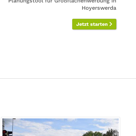
Planungstool für Großflächenwerbung in
Hoyerswerda
Jetzt starten