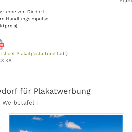
Plan
lgruppe von Diedorf
are Handlungsimpulse
ktpreis)
DF
tsheet Plakatgestaltung
(pdf)
43 KB
edorf für Plakatwerbung
n Werbetafeln