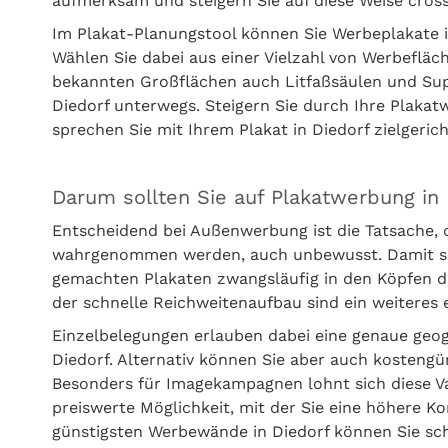
aufmerksam und steigern Sie auf diese Weise cross
Im Plakat-Planungstool können Sie Werbeplakate i
Wählen Sie dabei aus einer Vielzahl von Werbefläc
bekannten Großflächen auch Litfaßsäulen und Sup
Diedorf unterwegs. Steigern Sie durch Ihre Plakat
sprechen Sie mit Ihrem Plakat in Diedorf zielgeric
Darum sollten Sie auf Plakatwerbung in 
Entscheidend bei Außenwerbung ist die Tatsache, 
wahrgenommen werden, auch unbewusst. Damit setz
gemachten Plakaten zwangsläufig in den Köpfen d
der schnelle Reichweitenaufbau sind ein weitere
Einzelbelegungen erlauben dabei eine genaue geo
Diedorf. Alternativ können Sie aber auch kosteng
Besonders für Imagekampagnen lohnt sich diese Var
preiswerte Möglichkeit, mit der Sie eine höhere Ko
günstigsten Werbewände in Diedorf können Sie sc