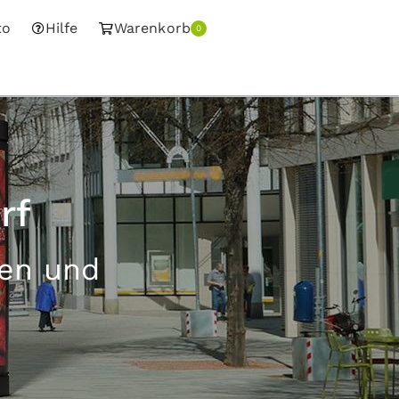
to
Hilfe
Warenkorb
0
rf
sen und