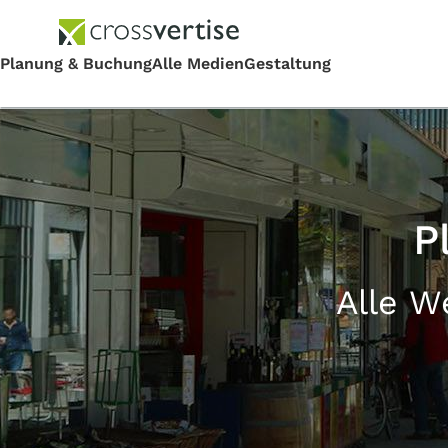
P
Alle W