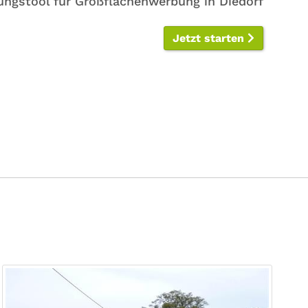
ungstool für Großflächenwerbung in Diedorf
Jetzt starten