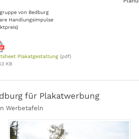
Planu
elgruppe von Bedburg
bare Handlungsimpulse
ktpreis)
DF
tsheet Plakatgestaltung
(pdf)
43 KB
dburg für Plakatwerbung
en Werbetafeln