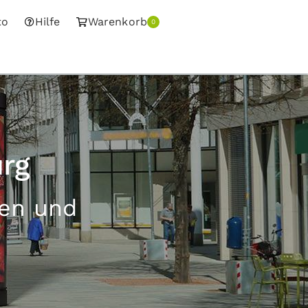
to
Hilfe
Warenkorb
0
rg
sen und