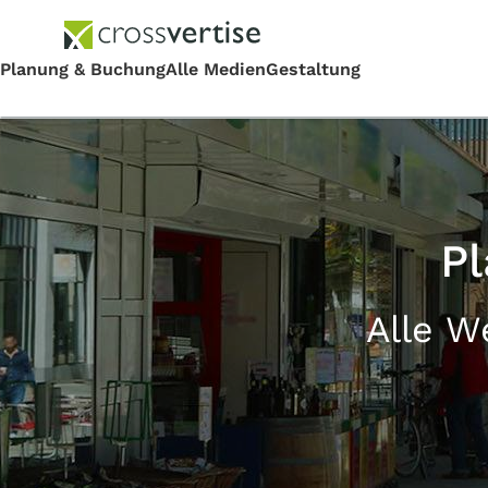
P
Alle W