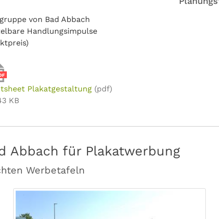
Planungs
elgruppe von Bad Abbach
telbare Handlungsimpulse
ktpreis)
DF
tsheet Plakatgestaltung
(pdf)
43 KB
ad Abbach für Plakatwerbung
chten Werbetafeln