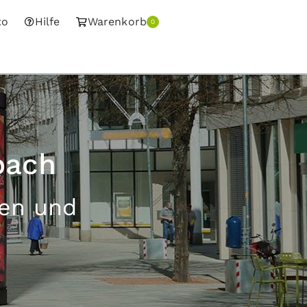
to
Hilfe
Warenkorb
0
bach
sen und