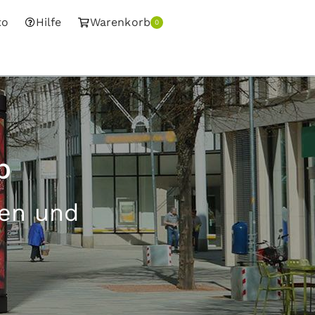
to
Hilfe
Warenkorb
0
p
sen und