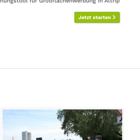
anungstool für Großflächenwerbung in Altrip
Jetzt starten