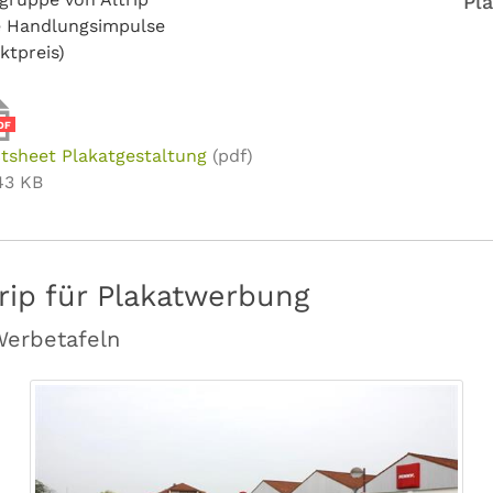
Pl
re Handlungsimpulse
ktpreis)
DF
tsheet Plakatgestaltung
(pdf)
43 KB
rip für Plakatwerbung
 Werbetafeln