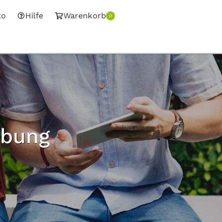
to
Hilfe
Warenkorb
0
rbung