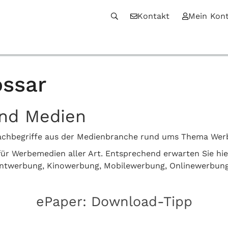
Kontakt
Mein Kon
ssar
und Medien
n Fachbegriffe aus der Medienbranche rund ums Thema We
z für Werbemedien aller Art. Entsprechend erwarten Sie hi
intwerbung, Kinowerbung, Mobilewerbung, Onlinewerbun
ePaper: Download-Tipp