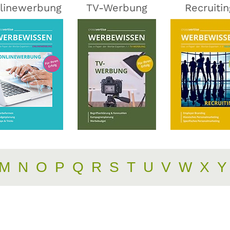
linewerbung
TV-Werbung
Recruitin
M
N
O
P
Q
R
S
T
U
V
W
X
Y