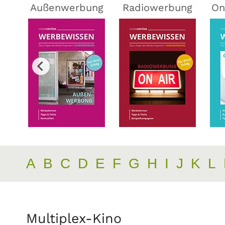
ing
Außenwerbung
Radiowerbung
On
A
B
C
D
E
F
G
H
I
J
K
L
Multiplex-Kino