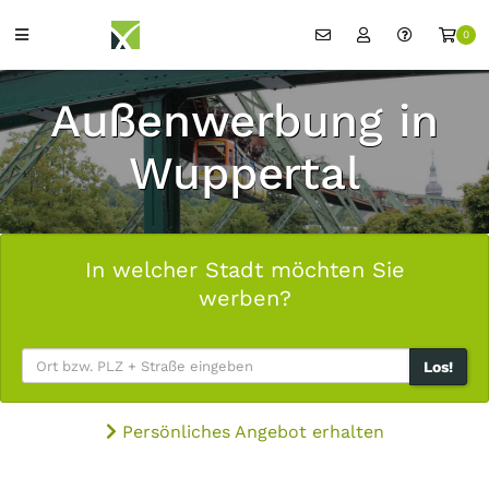
0
Außenwerbung in
Wuppertal
In welcher Stadt möchten Sie
werben?
Los!
Persönliches Angebot erhalten