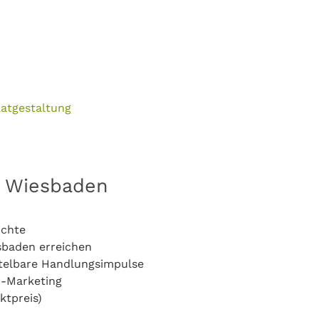
katgestaltung
n Wiesbaden
ichte
sbaden erreichen
telbare Handlungsimpulse
o-Marketing
ktpreis)