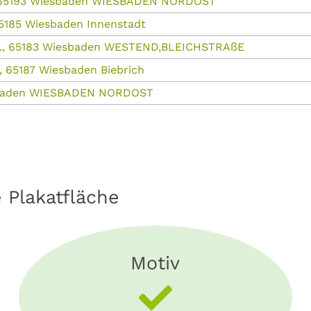
1, 65193 Wiesbaden WIESBADEN NORDOST
 65185 Wiesbaden Innenstadt
tr., 65183 Wiesbaden WESTEND,BLEICHSTRAßE
., 65187 Wiesbaden Biebrich
esbaden WIESBADEN NORDOST
e Plakatfläche
Motiv