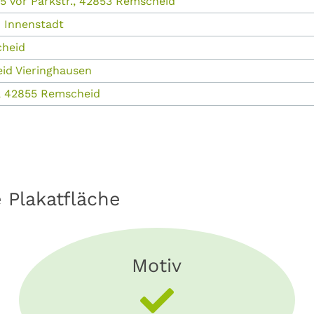
5 vor Parkstr., 42853 Remscheid
d Innenstadt
cheid
id Vieringhausen
., 42855 Remscheid
e Plakatfläche
Motiv