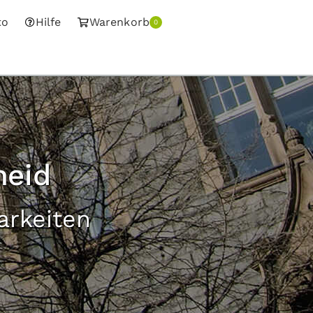
to
Hilfe
Warenkorb
0
heid
arkeiten