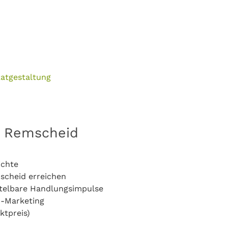
katgestaltung
n Remscheid
ichte
mscheid erreichen
telbare Handlungsimpulse
o-Marketing
ktpreis)