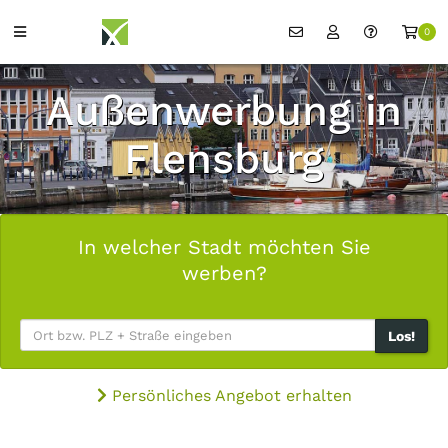
0
Außenwerbung in
Flensburg
In welcher Stadt möchten Sie
werben?
Los!
Persönliches Angebot erhalten