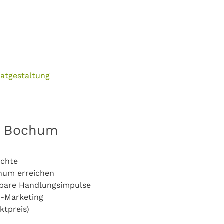
katgestaltung
n Bochum
ichte
chum erreichen
bare Handlungsimpulse
o-Marketing
ktpreis)