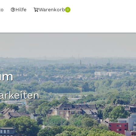
to
Hilfe
Warenkorb
0
um
arkeiten