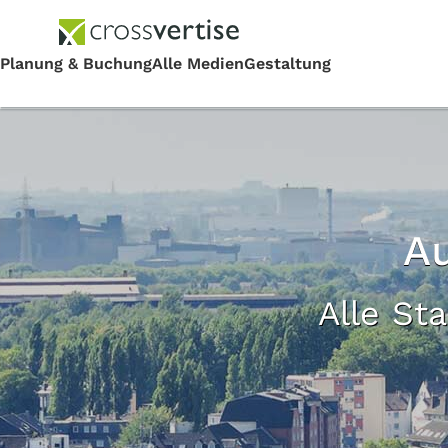
A
Alle St