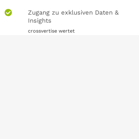
Zugang zu exklusiven Daten &
Insights
crossvertise wertet
Wettbewerberaktivitäten, Spendings und
Markttrends aus - so können Sie
datenbasiert entscheiden.
Channelübergreifende Expertise
crossvertise denkt nicht nur in TV – Sie
erhalten auf Wunsch auch
kanalübergreifende Beratung (z. B.
Kombination von TV mit Online-Video,
Radio, Out-of-Home etc.).
Gestaltungsservice