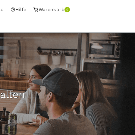
to
Hilfe
Warenkorb
0
alten