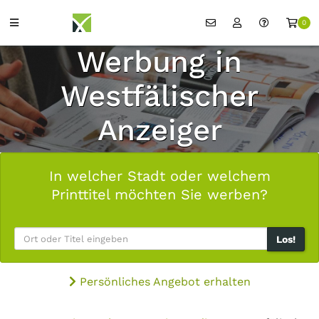
0
Werbung in
Westfälischer
Anzeiger
In welcher Stadt oder welchem
Printtitel möchten Sie werben?
Los!
Persönliches Angebot erhalten