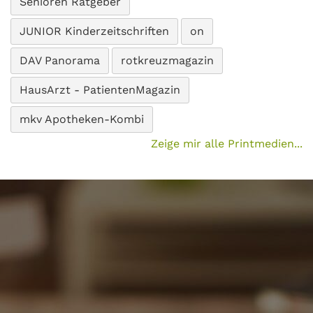
Senioren Ratgeber
JUNIOR Kinderzeitschriften
on
DAV Panorama
rotkreuzmagazin
HausArzt - PatientenMagazin
mkv Apotheken-Kombi
Zeige mir alle Printmedien...