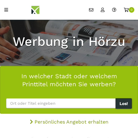
0
Werbung in Hörzu
In welcher Stadt oder welchem
Printtitel möchten Sie werben?
Los!
Persönliches Angebot erhalten