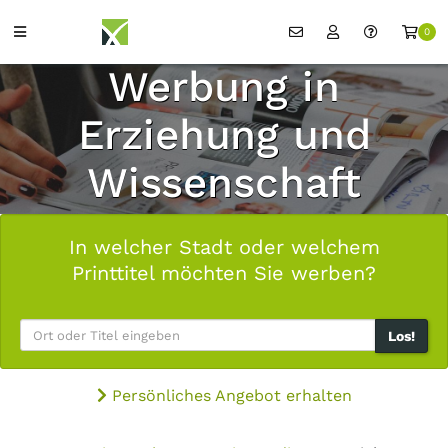
0
Werbung in
Erziehung und
Wissenschaft
In welcher Stadt oder welchem
Printtitel möchten Sie werben?
Los!
Persönliches Angebot erhalten