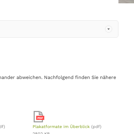
nander abweichen. Nachfolgend finden Sie nähere
PDF
df)
Plakatformate im Überblick
(pdf)
2802 KB