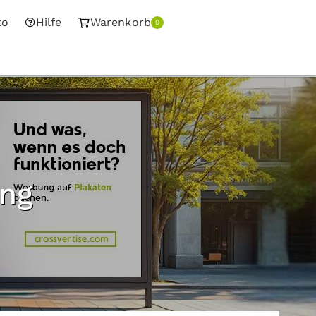
to
Hilfe
Warenkorb
0
ung