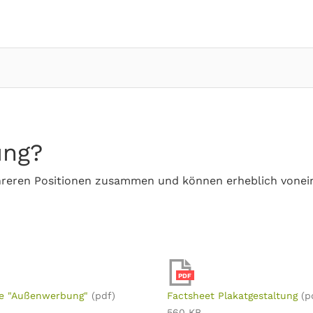
ung?
hreren Positionen zusammen und können erheblich vonei
PDF
e "Außenwerbung"
(pdf)
Factsheet Plakatgestaltung
(p
560 KB