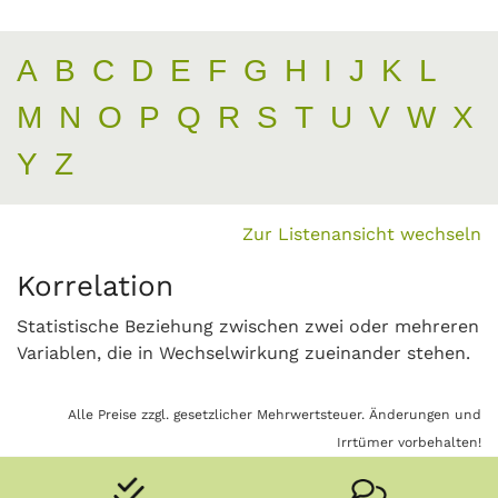
A
B
C
D
E
F
G
H
I
J
K
L
M
N
O
P
Q
R
S
T
U
V
W
X
Y
Z
Zur Listenansicht wechseln
Korrelation
Statistische Beziehung zwischen zwei oder mehreren
Variablen, die in Wechselwirkung zueinander stehen.
Alle Preise zzgl. gesetzlicher Mehrwertsteuer. Änderungen und
Irrtümer vorbehalten!