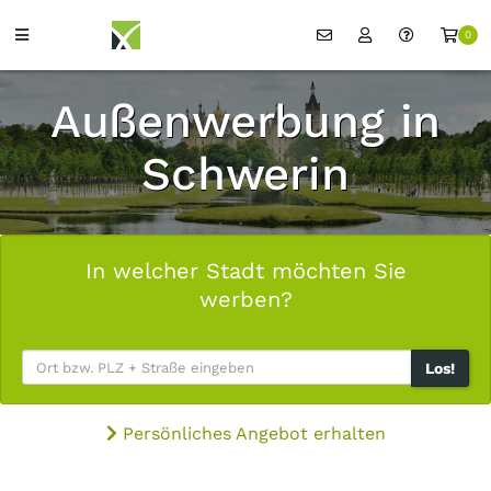
0
Außenwerbung in
Schwerin
In welcher Stadt möchten Sie
werben?
Los!
Persönliches Angebot erhalten