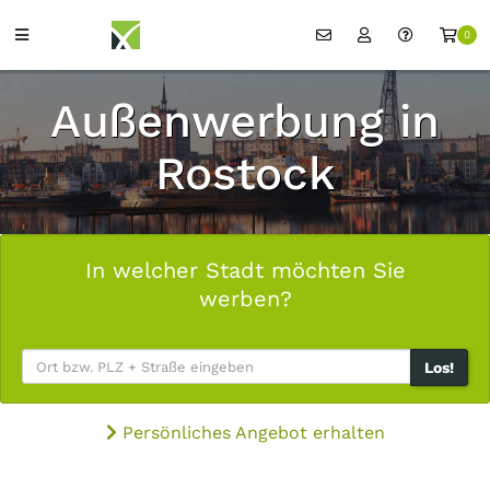
0
Außenwerbung in
Rostock
In welcher Stadt möchten Sie
werben?
Los!
Persönliches Angebot erhalten