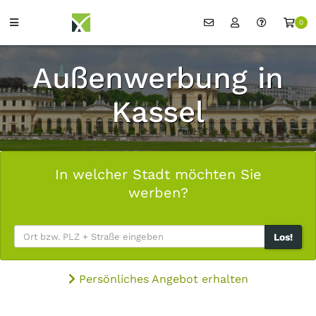
0
Außenwerbung in
Kassel
In welcher Stadt möchten Sie
werben?
Los!
Persönliches Angebot erhalten