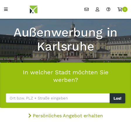
0
Außenwerbung in
Karlsruhe
In welcher Stadt möchten Sie
werben?
Los!
Persönliches Angebot erhalten