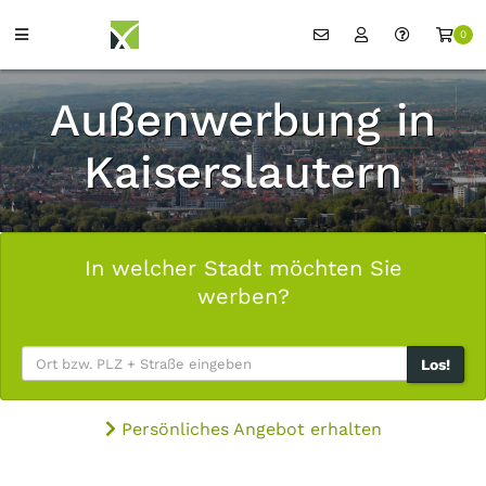
0
Außenwerbung in
Kaiserslautern
In welcher Stadt möchten Sie
werben?
Los!
Persönliches Angebot erhalten