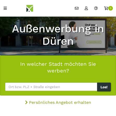
0
Außenwerbung in
Düren
In welcher Stadt möchten Sie
werben?
Los!
Persönliches Angebot erhalten