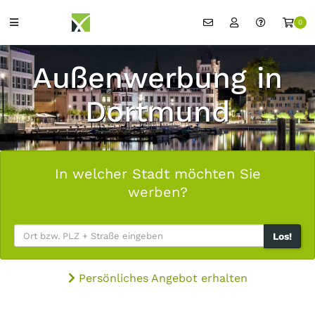
0
Außenwerbung in
Dortmund
In welcher Stadt möchten Sie
werben?
Los!
Persönliches Angebot erhalten