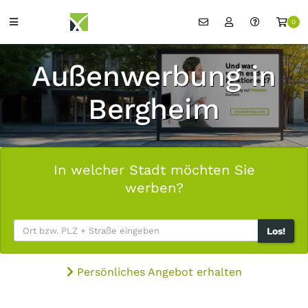
0
Außenwerbung in
Bergheim
In welcher Stadt möchten Sie
werben?
Los!
Persönliches Angebot erhalten