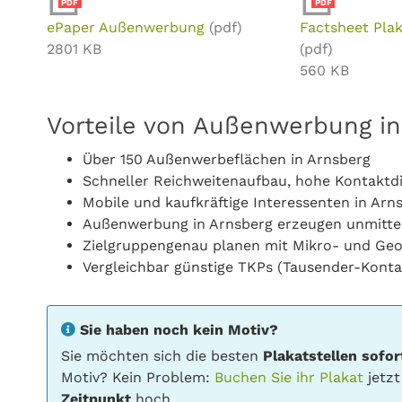
PDF
PDF
ePaper Außenwerbung
(pdf)
Factsheet Pla
2801 KB
(pdf)
560 KB
Vorteile von Außenwerbung in
Über 150 Außenwerbeflächen in Arnsberg
Schneller Reichweitenaufbau, hohe Kontaktd
Mobile und kaufkräftige Interessenten in Arn
Außenwerbung in Arnsberg erzeugen unmitte
Zielgruppengenau planen mit Mikro- und Ge
Vergleichbar günstige TKPs (Tausender-Konta
Sie haben noch kein Motiv?
Sie möchten sich die besten
Plakatstellen sofor
Motiv? Kein Problem:
Buchen Sie ihr Plakat
jetzt
Zeitpunkt
hoch.