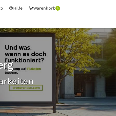
to
Hilfe
Warenkorb
0
erg
arkeiten