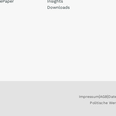
ePaper
Insights
Downloads
Impressum
AGB
Dat
Politische We