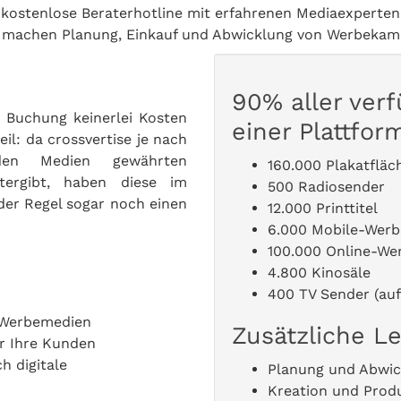
kostenlose Beraterhotline mit erfahrenen Mediaexperten
 machen Planung, Einkauf und Abwicklung von Werbekampa
90% aller ver
 Buchung keinerlei Kosten
einer Plattfor
il: da crossvertise je nach
en Medien gewährten
160.000 Plakatfläc
tergibt, haben diese im
500 Radiosender
der Regel sogar noch einen
12.000 Printtitel
6.000 Mobile-Werb
100.000 Online-We
4.800 Kinosäle
400 TV Sender (auf
n Werbemedien
Zusätzliche L
ür Ihre Kunden
h digitale
Planung und Abwic
Kreation und Produ