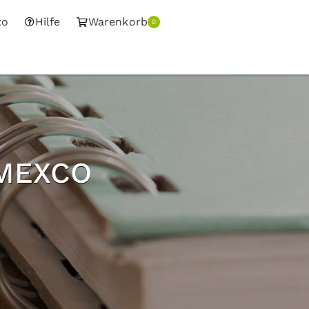
to
Hilfe
Warenkorb
0
DMEXCO