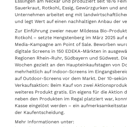
Esslingen am Neckar und produziert seit 1876 Fei
Sauerkraut, Rotkohl, Essig, Gewürzgurken und and
Unternehmen arbeitet eng mit landwirtschaftlic
und legt Wert auf einen nachhaltigen Anbau der
Zur Einführung zweier neuer Mildessa Bio-Produk
Rotkohl – setzte Hengstenberg im März 2025 auf ei
Media-Kampagne am Point of Sale. Beworben wurd
digitale Screens in 150 EDEKA-Märkten in ausgewä
Regionen Rhein-Ruhr, Südbayern und Südwest. Die 
Wochen gezielt an den Haupteinkaufstagen von D
mehrheitlich auf Indoor-Screens im Eingangsbereic
auf Outdoor-Screens vor dem Markt. Der 10-sekün
Verkaufsaktion: Beim Kauf von zwei Aktionsproduk
weiteres Produkt gratis. Ein eigens für die Aktion
neben den Produkten im Regal platziert war, konn
Kasse eingelöst werden – ein aufmerksamkeitsstar
der Kaufentscheidung.
Mehr Informationen unter: