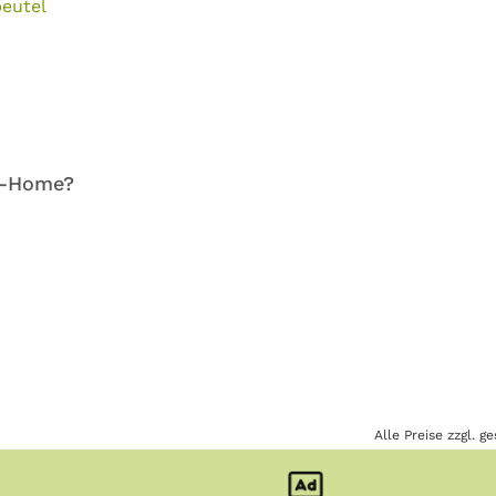
beutel
of-Home?
Alle Preise zzgl. 