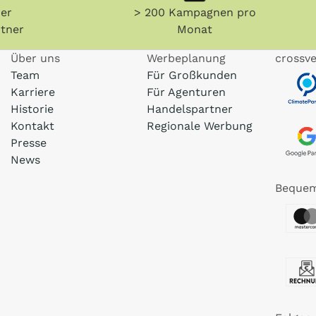
her
> 200 Kampagnen pro
tner
Monat
Über uns
Werbeplanung
crossve
Team
Für Großkunden
Karriere
Für Agenturen
Historie
Handelspartner
Kontakt
Regionale Werbung
Presse
News
Bequem