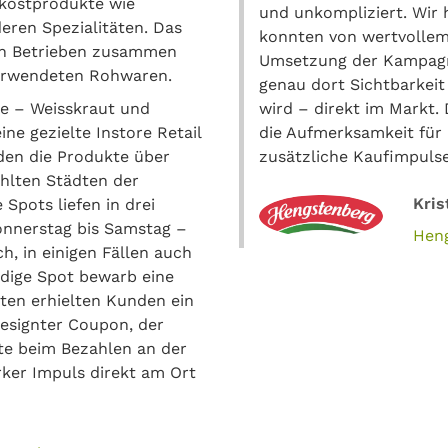
nkostprodukte wie
und unkompliziert. Wir 
eren Spezialitäten. Das
konnten von wertvollem 
hen Betrieben zusammen
Umsetzung der Kampagn
 verwendeten Rohwaren.
genau dort Sichtbarkeit
te – Weisskraut und
wird – direkt im Markt.
ne gezielte Instore Retail
die Aufmerksamkeit für 
en die Produkte über
zusätzliche Kaufimpulse
hlten Städten der
Kris
Spots liefen in drei
onnerstag bis Samstag –
Hen
h, in einigen Fällen auch
dige Spot bewarb eine
ten erhielten Kunden ein
 designter Coupon, der
te beim Bezahlen an der
ker Impuls direkt am Ort