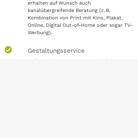
erhalten auf Wunsch auch
kanalübergreifende Beratung (z. B.
Kombination von Print mit Kino, Plakat,
Online, Digital Out-of-Home oder sogar TV-
Werbung).
Gestaltungsservice
Auf Wunsch unterstützen wir bei der
Erstellung Ihrer Print-Anzeige.
Wir sind bei Fragen zu
Printwerbung für Sie da
Anfrage