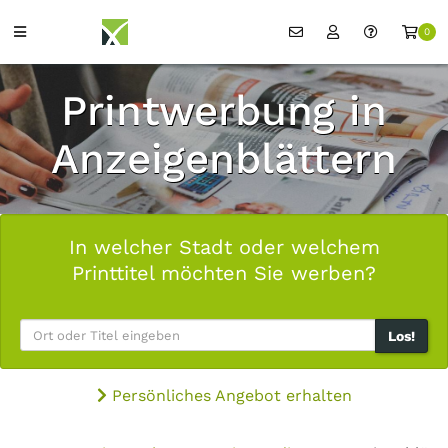
0
Printwerbung in
Anzeigenblättern
In welcher Stadt oder welchem
Printtitel möchten Sie werben?
Los!
Persönliches Angebot erhalten