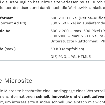
i die ursprünglich besuchte Seite verlassen muss. Durch d
ildauer des Users und damit auch die Werbewirksamkeit 
dformat
600 x 100 Pixel (Retina-Auflö
ontent Ad 6:1)
300 x 50 Pixel im ausliefernd
le Ad
600 x 200 – max. 500 Pixel (
300 x100 – max. 250 Pixel im 
Unterstützte Plattformen: i
öße
(max.)
50 KB (empfohlen)
GIF, PNG, JPG, HTML5
e Microsite
le Microsite beschreibt eine Landingpage eines Werbetrei
mensinformationen
schnell, innovativ und visuell aufwe
it, um interessierte Kunden schnell und einfach mit wich