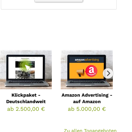
Klickpaket -
Amazon Advertising -
Vi
Deutschlandweit
auf Amazon
Br
ab 2.500,00 €
ab 5.000,00 €
a
Zu allen Topangeboten