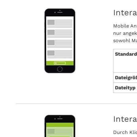
Inter
Mobile An
nur angek
sowohl Ma
Standar
Dateigr
Dateityp
Inter
Durch Kli