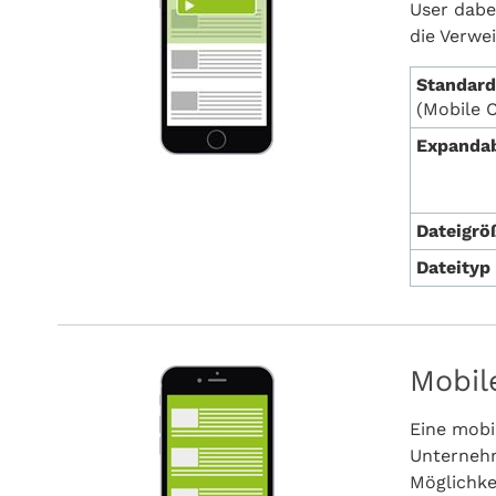
User dabe
die Verwe
Standar
(Mobile C
Expandab
Dateigr
Dateityp
Mobil
Eine mobi
Unterneh
Möglichke