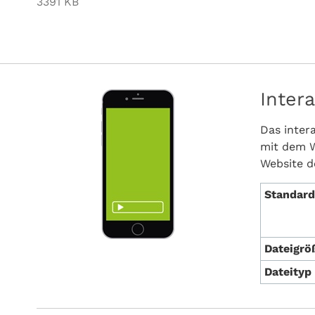
3391 KB
Intera
Das intera
mit dem W
Website d
Standar
Dateigrö
Dateityp