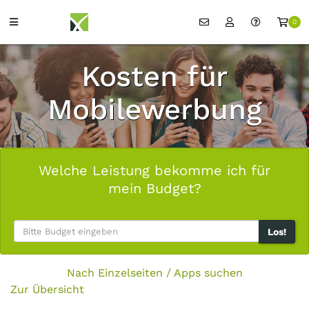
0
Kosten für
Mobilewerbung
Welche Leistung bekomme ich für
mein Budget?
Los!
Nach Einzelseiten / Apps suchen
Zur Übersicht