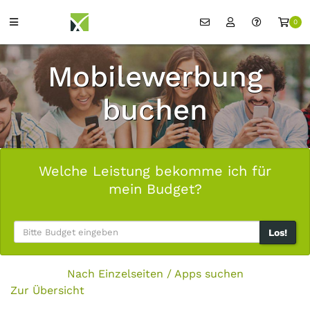
0
Mobilewerbung
buchen
Welche Leistung bekomme ich für
mein Budget?
Los!
Nach Einzelseiten / Apps suchen
Zur Übersicht