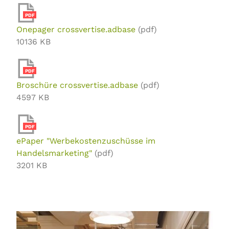
PDF
Onepager crossvertise.adbase
(pdf)
10136 KB
PDF
Broschüre crossvertise.adbase
(pdf)
4597 KB
PDF
ePaper "Werbekostenzuschüsse im
Handelsmarketing"
(pdf)
3201 KB