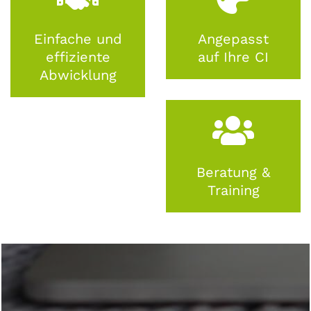
Einfache und
Angepasst
effiziente
auf Ihre CI
Abwicklung
Beratung &
Training